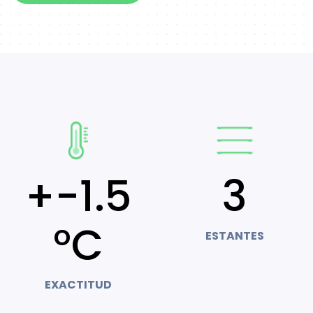
+-1.5
3
°C
ESTANTES
EXACTITUD